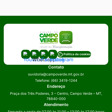
Acessar
Acessar
Acessar
Acessar
Política de cookies
a
a
a
a
Contato
Rede
Rede
Rede
Rede
ouvidoria@campoverde.mt.gov.br
Social
Social
Social
Social
Telefone:
(66) 3419-1244
Youtube
Whatsapp
Facebook
Instagram
Endereço
Praça dos Três Poderes, 3 – Centro, Campo Verde – MT,
78840-000
Atendimento
Segunda a sexta de 07:00 às 11:00 – 13:00 às 17:00 horas