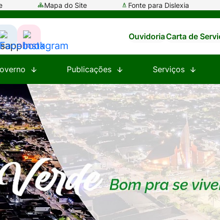
e
Mapa do Site
Fonte para Dislexia
Ouvidoria
Carta de Serv
ssar
Acessar
Acessar
a
a
overno
Publicações
Serviços
e
Rede
Rede
al
Social
Social
tsapp
Facebook
Instagram