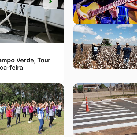
Próxima
Próxima
ções Lei Seca” em