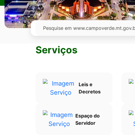
Ir
para
o
Pesquisar
rodapé
[alt+4]
Serviços
Leis e
Decretos
Espaço do
Servidor