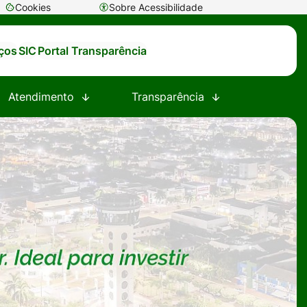
Cookies
Sobre Acessibilidade
Abrir
preferências
iços
SIC
Portal Transparência
de
cookies
Atendimento
Transparência