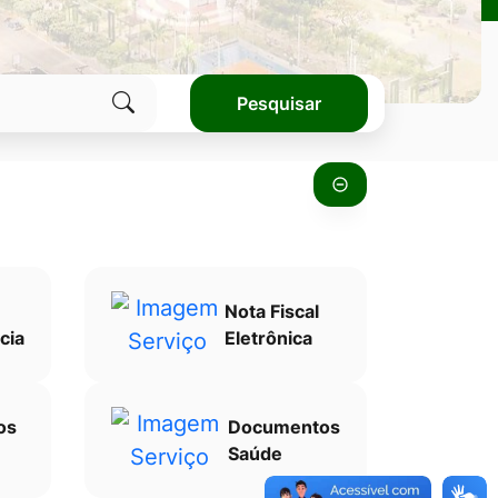
Pesquisar
Clique
para
pesquisar
no
site
Nota Fiscal
cia
Eletrônica
os
Documentos
Saúde