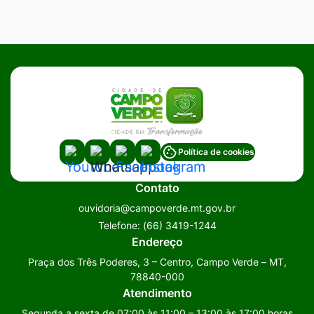
Acessar
Acessar
Acessar
Acessar
Política de cookies
a
a
a
a
Contato
Rede
Rede
Rede
Rede
ouvidoria@campoverde.mt.gov.br
Social
Social
Social
Social
Telefone:
(66) 3419-1244
Youtube
Whatsapp
Facebook
Instagram
Endereço
Praça dos Três Poderes, 3 – Centro, Campo Verde – MT,
78840-000
Atendimento
Segunda a sexta de 07:00 às 11:00 – 13:00 às 17:00 horas