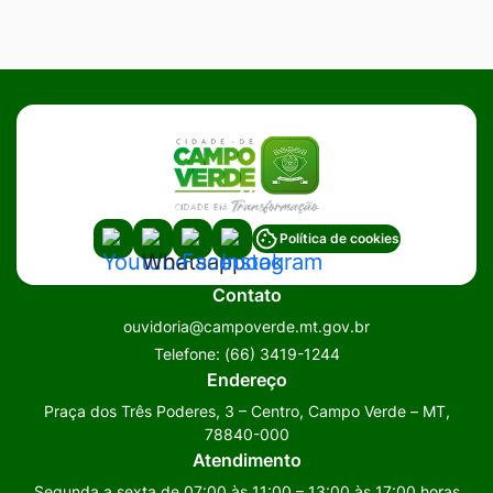
Acessar
Acessar
Acessar
Acessar
Política de cookies
a
a
a
a
Contato
Rede
Rede
Rede
Rede
ouvidoria@campoverde.mt.gov.br
Social
Social
Social
Social
Telefone:
(66) 3419-1244
Youtube
Whatsapp
Facebook
Instagram
Endereço
Praça dos Três Poderes, 3 – Centro, Campo Verde – MT,
78840-000
Atendimento
Segunda a sexta de 07:00 às 11:00 – 13:00 às 17:00 horas