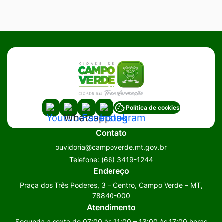
Acessar
Acessar
Acessar
Acessar
Política de cookies
a
a
a
a
Contato
Rede
Rede
Rede
Rede
ouvidoria@campoverde.mt.gov.br
Social
Social
Social
Social
Telefone:
(66) 3419-1244
Youtube
Whatsapp
Facebook
Instagram
Endereço
Praça dos Três Poderes, 3 – Centro, Campo Verde – MT,
78840-000
Atendimento
Segunda a sexta de 07:00 às 11:00 – 13:00 às 17:00 horas