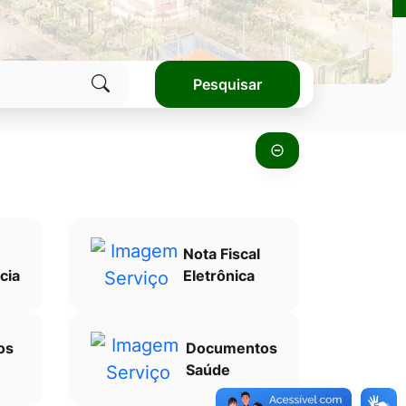
Pesquisar
Clique
para
pesquisar
no
site
Nota Fiscal
cia
Eletrônica
os
Documentos
Saúde