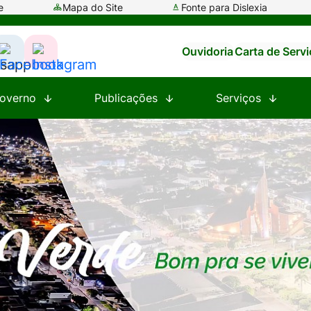
e
Mapa do Site
Fonte para Dislexia
Ouvidoria
Carta de Serv
ssar
Acessar
Acessar
a
a
overno
Publicações
Serviços
e
Rede
Rede
al
Social
Social
tsapp
Facebook
Instagram