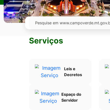
Ir
para
o
Pesquisar
rodapé
[alt+4]
Serviços
Leis e
Decretos
Espaço do
Servidor