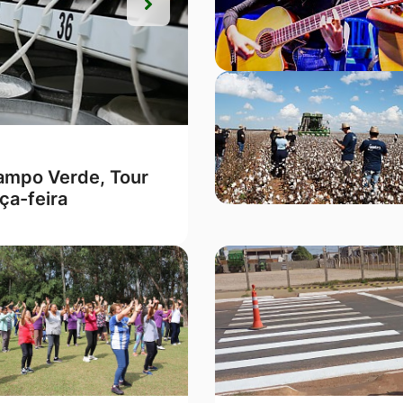
Próxima
Próxima
ções Lei Seca” em