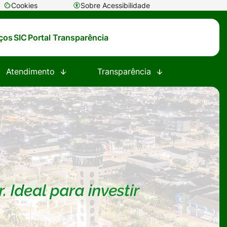
Cookies
Sobre Acessibilidade
Abrir
preferências
iços
SIC
Portal Transparência
de
cookies
Atendimento
Transparência