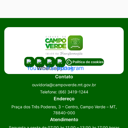
Acessar
Acessar
Acessar
Acessar
Política de cookies
a
a
a
a
Contato
Rede
Rede
Rede
Rede
ouvidoria@campoverde.mt.gov.br
Social
Social
Social
Social
Telefone:
(66) 3419-1244
Youtube
Whatsapp
Facebook
Instagram
Endereço
Praça dos Três Poderes, 3 – Centro, Campo Verde – MT,
78840-000
Atendimento
Segunda a sexta de 07:00 às 11:00 – 13:00 às 17:00 horas