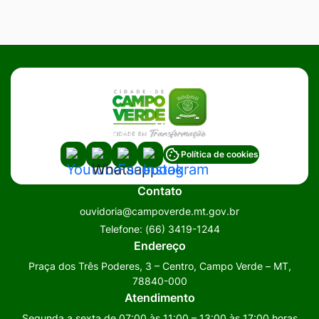
Acessar
Acessar
Acessar
Acessar
Política de cookies
a
a
a
a
Contato
Rede
Rede
Rede
Rede
ouvidoria@campoverde.mt.gov.br
Social
Social
Social
Social
Telefone:
(66) 3419-1244
Youtube
Whatsapp
Facebook
Instagram
Endereço
Praça dos Três Poderes, 3 – Centro, Campo Verde – MT,
78840-000
Atendimento
Segunda a sexta de 07:00 às 11:00 – 13:00 às 17:00 horas