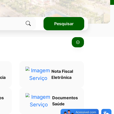
Pesquisar
Clique
para
pesquisar
no
site
Nota Fiscal
cia
Eletrônica
os
Documentos
Saúde