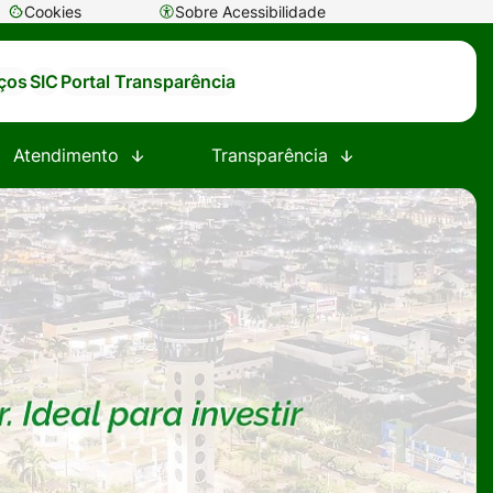
Cookies
Sobre Acessibilidade
Abrir
preferências
iços
SIC
Portal Transparência
de
cookies
Atendimento
Transparência