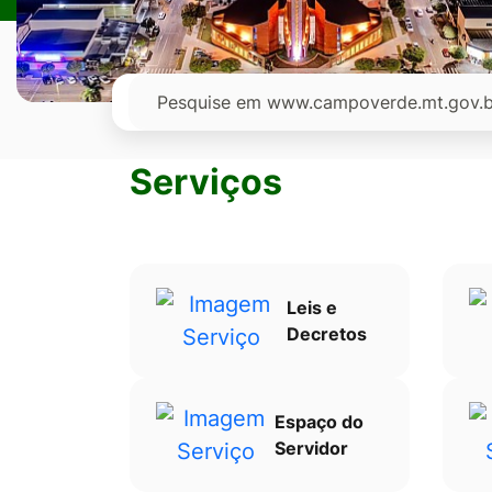
Ir
para
o
Pesquisar
rodapé
[alt+4]
Serviços
Leis e
Decretos
Espaço do
Servidor