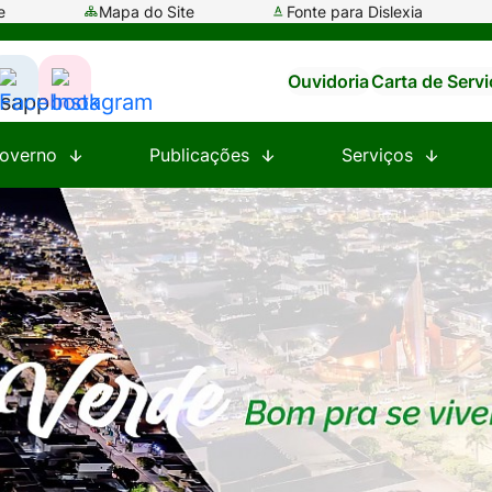
e
Mapa do Site
Fonte para Dislexia
Ouvidoria
Carta de Serv
ssar
Acessar
Acessar
a
a
overno
Publicações
Serviços
e
Rede
Rede
al
Social
Social
tsapp
Facebook
Instagram