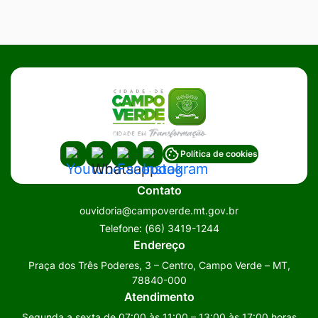
Acessar
Acessar
Acessar
Acessar
Política de cookies
a
a
a
a
Contato
Rede
Rede
Rede
Rede
ouvidoria@campoverde.mt.gov.br
Social
Social
Social
Social
Telefone:
(66) 3419-1244
Youtube
Whatsapp
Facebook
Instagram
Endereço
Praça dos Três Poderes, 3 – Centro, Campo Verde – MT,
78840-000
Atendimento
Segunda a sexta de 07:00 às 11:00 – 13:00 às 17:00 horas