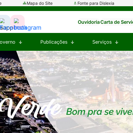
e
Mapa do Site
Fonte para Dislexia
Ouvidoria
Carta de Serv
ssar
Acessar
Acessar
a
a
overno
Publicações
Serviços
e
Rede
Rede
al
Social
Social
tsapp
Facebook
Instagram