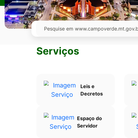
Ir
para
o
Pesquisar
rodapé
[alt+4]
Serviços
Leis e
Decretos
Espaço do
Servidor