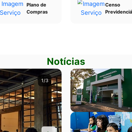
Plano de
Censo
Compras
Previdenciá
Notícias
2/3