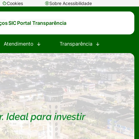
Cookies
Sobre Acessibilidade
Abrir
preferências
iços
SIC
Portal Transparência
de
cookies
Atendimento
Transparência