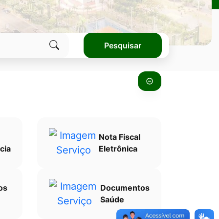
Pesquisar
Clique
para
pesquisar
no
site
Nota Fiscal
cia
Eletrônica
os
Documentos
Saúde