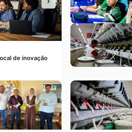
Próxima
Próxima
s, Campo Verde
ontra a mulher