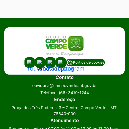
Acessar
Acessar
Acessar
Acessar
Política de cookies
a
a
a
a
Contato
Rede
Rede
Rede
Rede
ouvidoria@campoverde.mt.gov.br
Social
Social
Social
Social
Telefone:
(66) 3419-1244
Youtube
Whatsapp
Facebook
Instagram
Endereço
Praça dos Três Poderes, 3 – Centro, Campo Verde – MT,
78840-000
Atendimento
Segunda a sexta de 07:00 às 11:00 – 13:00 às 17:00 horas