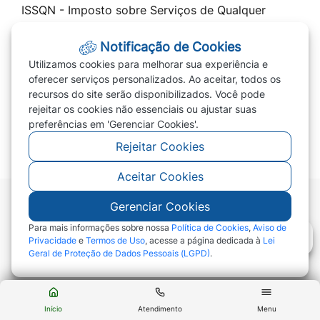
ISSQN - Imposto sobre Serviços de Qualquer
Natureza
Notificação de Cookies
Cota Única 2026 / Parcelar IPTU 2026
Utilizamos cookies para melhorar sua experiência e
Transparência
oferecer serviços personalizados. Ao aceitar, todos os
recursos do site serão disponibilizados. Você pode
Prefeitura
rejeitar os cookies não essenciais ou ajustar suas
PREVIVERDE
preferências em 'Gerenciar Cookies'.
Rejeitar Cookies
Aceitar Cookies
Gerenciar Cookies
©2026 - Prefeitura de Campo Verde - MT - Todos
os direitos reservados
Para mais informações sobre nossa
Política de Cookies
,
Aviso de
Privacidade
e
Termos de Uso
, acesse a página dedicada à
Lei
Geral de Proteção de Dados Pessoais (LGPD)
.
Abr
Início
Atendimento
Menu