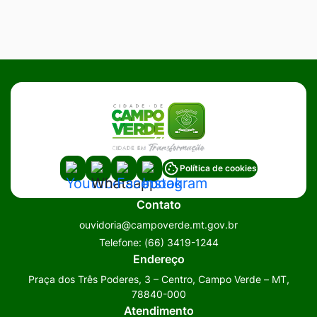
Acessar
Acessar
Acessar
Acessar
Política de cookies
a
a
a
a
Contato
Rede
Rede
Rede
Rede
ouvidoria@campoverde.mt.gov.br
Social
Social
Social
Social
Telefone:
(66) 3419-1244
Youtube
Whatsapp
Facebook
Instagram
Endereço
Praça dos Três Poderes, 3 – Centro, Campo Verde – MT,
78840-000
Atendimento