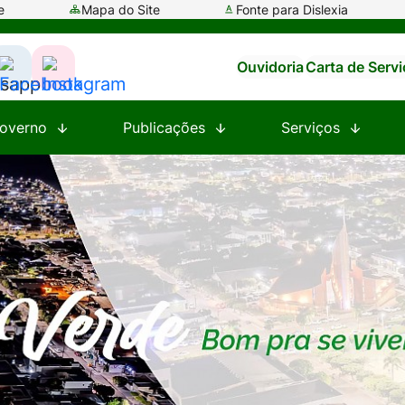
e
Mapa do Site
Fonte para Dislexia
Ouvidoria
Carta de Serv
ssar
Acessar
Acessar
a
a
overno
Publicações
Serviços
e
Rede
Rede
al
Social
Social
tsapp
Facebook
Instagram