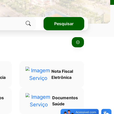
Pesquisar
Clique
para
pesquisar
no
site
Nota Fiscal
cia
Eletrônica
os
Documentos
Saúde