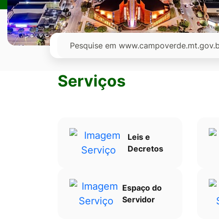
Ir
para
o
Pesquisar
rodapé
[alt+4]
Serviços
Leis e
Decretos
Espaço do
Servidor