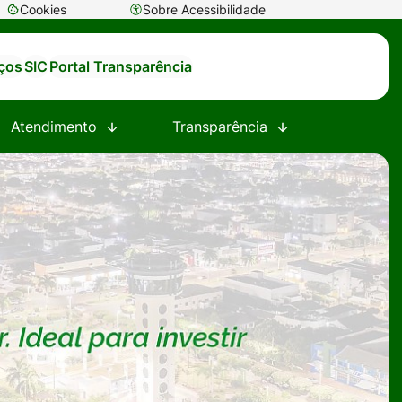
Cookies
Sobre Acessibilidade
Abrir
preferências
iços
SIC
Portal Transparência
de
cookies
Atendimento
Transparência