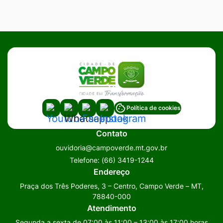
Acessar
Acessar
Acessar
Acessar
Política de cookies
a
a
a
a
Contato
Rede
Rede
Rede
Rede
ouvidoria@campoverde.mt.gov.br
Social
Social
Social
Social
Telefone:
(66) 3419-1244
Youtube
Whatsapp
Facebook
Instagram
Endereço
Praça dos Três Poderes, 3 – Centro, Campo Verde – MT,
78840-000
Atendimento
Segunda a sexta de 07:00 às 11:00 – 13:00 às 17:00 horas