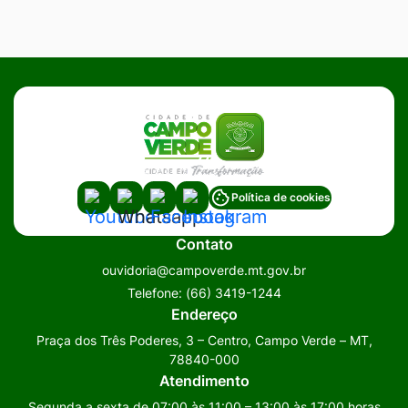
Acessar
Acessar
Acessar
Acessar
Política de cookies
a
a
a
a
Contato
Rede
Rede
Rede
Rede
ouvidoria@campoverde.mt.gov.br
Social
Social
Social
Social
Telefone:
(66) 3419-1244
Youtube
Whatsapp
Facebook
Instagram
Endereço
Praça dos Três Poderes, 3 – Centro, Campo Verde – MT,
78840-000
Atendimento
Segunda a sexta de 07:00 às 11:00 – 13:00 às 17:00 horas