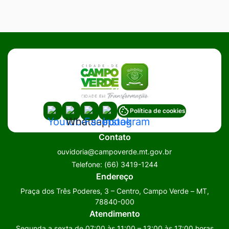
Acessar
Acessar
Acessar
Acessar
Política de cookies
a
a
a
a
Contato
Rede
Rede
Rede
Rede
ouvidoria@campoverde.mt.gov.br
Social
Social
Social
Social
Telefone:
(66) 3419-1244
Youtube
Whatsapp
Facebook
Instagram
Endereço
Praça dos Três Poderes, 3 – Centro, Campo Verde – MT,
78840-000
Atendimento
Segunda a sexta de 07:00 às 11:00 – 13:00 às 17:00 horas