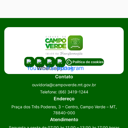
Acessar
Acessar
Acessar
Acessar
Política de cookies
a
a
a
a
Contato
Rede
Rede
Rede
Rede
ouvidoria@campoverde.mt.gov.br
Social
Social
Social
Social
Telefone:
(66) 3419-1244
Youtube
Whatsapp
Facebook
Instagram
Endereço
Praça dos Três Poderes, 3 – Centro, Campo Verde – MT,
78840-000
Atendimento
Segunda a sexta de 07:00 às 11:00 – 13:00 às 17:00 horas