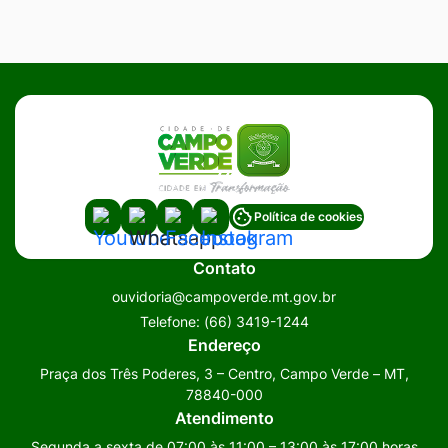
Acessar
Acessar
Acessar
Acessar
Política de cookies
a
a
a
a
Contato
Rede
Rede
Rede
Rede
ouvidoria@campoverde.mt.gov.br
Social
Social
Social
Social
Telefone:
(66) 3419-1244
Youtube
Whatsapp
Facebook
Instagram
Endereço
Praça dos Três Poderes, 3 – Centro, Campo Verde – MT,
78840-000
Atendimento
Segunda a sexta de 07:00 às 11:00 – 13:00 às 17:00 horas