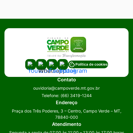
Acessar
Acessar
Acessar
Acessar
Política de cookies
a
a
a
a
Contato
Rede
Rede
Rede
Rede
ouvidoria@campoverde.mt.gov.br
Social
Social
Social
Social
Telefone:
(66) 3419-1244
Youtube
Whatsapp
Facebook
Instagram
Endereço
Praça dos Três Poderes, 3 – Centro, Campo Verde – MT,
78840-000
Atendimento
Segunda a sexta de 07:00 às 11:00 – 13:00 às 17:00 horas