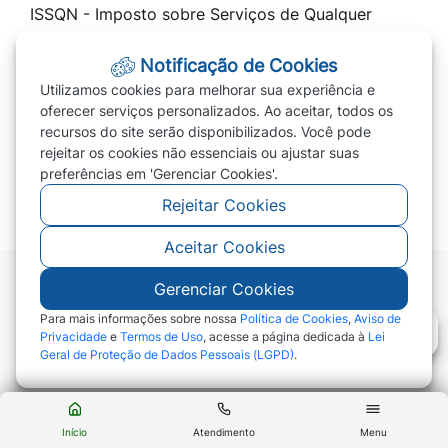
ISSQN - Imposto sobre Serviços de Qualquer
Natureza
Notificação de Cookies
Cota Única 2026 / Parcelar IPTU 2026
Utilizamos cookies para melhorar sua experiência e
Transparência
oferecer serviços personalizados. Ao aceitar, todos os
recursos do site serão disponibilizados. Você pode
Prefeitura
rejeitar os cookies não essenciais ou ajustar suas
PREVIVERDE
preferências em 'Gerenciar Cookies'.
Rejeitar Cookies
Aceitar Cookies
Gerenciar Cookies
©2026 - Prefeitura de Campo Verde - MT - Todos
os direitos reservados
Para mais informações sobre nossa
Política de Cookies
,
Aviso de
Privacidade
e
Termos de Uso
, acesse a página dedicada à
Lei
Geral de Proteção de Dados Pessoais (LGPD)
.
Abr
Início
Atendimento
Menu