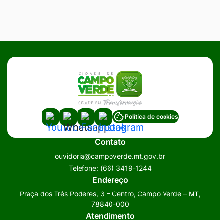
Acessar
Acessar
Acessar
Acessar
Política de cookies
a
a
a
a
Contato
Rede
Rede
Rede
Rede
ouvidoria@campoverde.mt.gov.br
Social
Social
Social
Social
Telefone:
(66) 3419-1244
Youtube
Whatsapp
Facebook
Instagram
Endereço
Praça dos Três Poderes, 3 – Centro, Campo Verde – MT,
78840-000
Atendimento