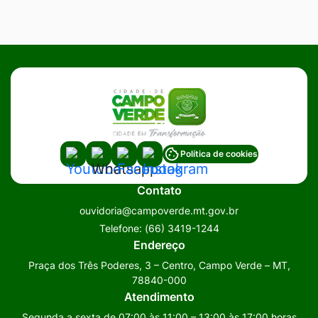
Acessar
Acessar
Acessar
Acessar
Política de cookies
a
a
a
a
Contato
Rede
Rede
Rede
Rede
ouvidoria@campoverde.mt.gov.br
Social
Social
Social
Social
Telefone:
(66) 3419-1244
Youtube
Whatsapp
Facebook
Instagram
Endereço
Praça dos Três Poderes, 3 – Centro, Campo Verde – MT,
78840-000
Atendimento
Segunda a sexta de 07:00 às 11:00 – 13:00 às 17:00 horas