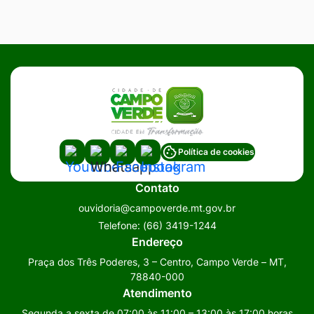
Acessar
Acessar
Acessar
Acessar
Política de cookies
a
a
a
a
Contato
Rede
Rede
Rede
Rede
ouvidoria@campoverde.mt.gov.br
Social
Social
Social
Social
Telefone:
(66) 3419-1244
Youtube
Whatsapp
Facebook
Instagram
Endereço
Praça dos Três Poderes, 3 – Centro, Campo Verde – MT,
78840-000
Atendimento
Segunda a sexta de 07:00 às 11:00 – 13:00 às 17:00 horas