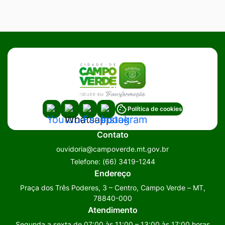
Acessar
Acessar
Acessar
Acessar
Política de cookies
a
a
a
a
Contato
Rede
Rede
Rede
Rede
ouvidoria@campoverde.mt.gov.br
Social
Social
Social
Social
Telefone:
(66) 3419-1244
Youtube
Whatsapp
Facebook
Instagram
Endereço
Praça dos Três Poderes, 3 – Centro, Campo Verde – MT,
78840-000
Atendimento
Segunda a sexta de 07:00 às 11:00 – 13:00 às 17:00 horas