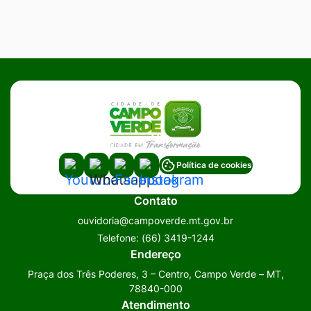
Acessar
Acessar
Acessar
Acessar
Política de cookies
a
a
a
a
Contato
Rede
Rede
Rede
Rede
ouvidoria@campoverde.mt.gov.br
Social
Social
Social
Social
Telefone:
(66) 3419-1244
Youtube
Whatsapp
Facebook
Instagram
Endereço
Praça dos Três Poderes, 3 – Centro, Campo Verde – MT,
78840-000
Atendimento