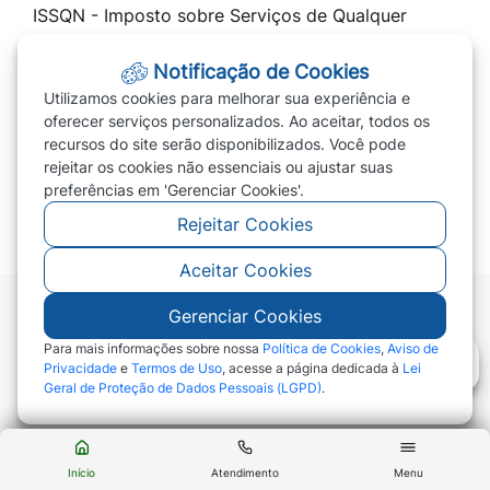
ISSQN - Imposto sobre Serviços de Qualquer
Natureza
Notificação de Cookies
Cota Única 2026 / Parcelar IPTU 2026
Utilizamos cookies para melhorar sua experiência e
Transparência
oferecer serviços personalizados. Ao aceitar, todos os
recursos do site serão disponibilizados. Você pode
Prefeitura
rejeitar os cookies não essenciais ou ajustar suas
PREVIVERDE
preferências em 'Gerenciar Cookies'.
Rejeitar Cookies
Aceitar Cookies
Gerenciar Cookies
©2026 - Prefeitura de Campo Verde - MT - Todos
os direitos reservados
Para mais informações sobre nossa
Política de Cookies
,
Aviso de
Privacidade
e
Termos de Uso
, acesse a página dedicada à
Lei
Geral de Proteção de Dados Pessoais (LGPD)
.
Abr
Início
Atendimento
Menu