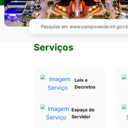
Ir
para
o
Pesquisar
rodapé
[alt+4]
Serviços
Leis e
Decretos
Espaço do
Servidor