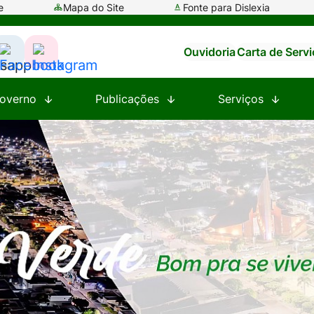
e
Mapa do Site
Fonte para Dislexia
Ouvidoria
Carta de Serv
ssar
Acessar
Acessar
a
a
overno
Publicações
Serviços
e
Rede
Rede
al
Social
Social
tsapp
Facebook
Instagram