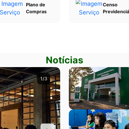
Plano de
Censo
Compras
Previdenciá
Notícias
2/3