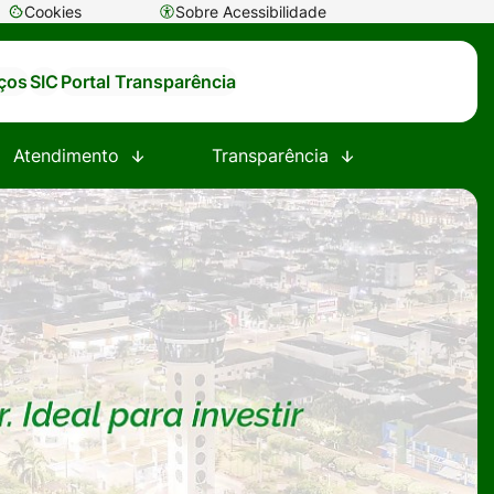
Cookies
Sobre Acessibilidade
Abrir
preferências
iços
SIC
Portal Transparência
de
cookies
Atendimento
Transparência