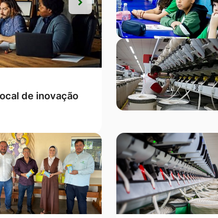
Próxima
Próxima
s, Campo Verde
ontra a mulher