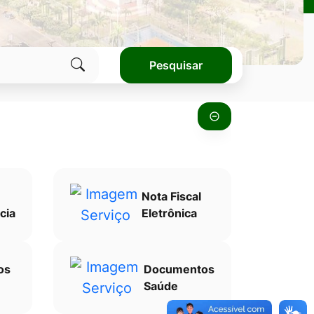
Pesquisar
Clique
para
pesquisar
no
site
Nota Fiscal
cia
Eletrônica
os
Documentos
Saúde