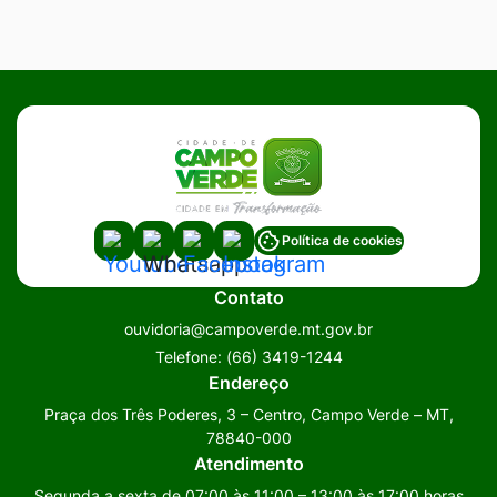
Acessar
Acessar
Acessar
Acessar
Política de cookies
a
a
a
a
Contato
Rede
Rede
Rede
Rede
ouvidoria@campoverde.mt.gov.br
Social
Social
Social
Social
Telefone:
(66) 3419-1244
Youtube
Whatsapp
Facebook
Instagram
Endereço
Praça dos Três Poderes, 3 – Centro, Campo Verde – MT,
78840-000
Atendimento
Segunda a sexta de 07:00 às 11:00 – 13:00 às 17:00 horas