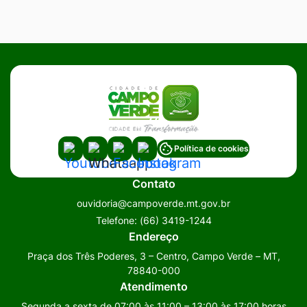
Acessar
Acessar
Acessar
Acessar
Política de cookies
a
a
a
a
Contato
Rede
Rede
Rede
Rede
ouvidoria@campoverde.mt.gov.br
Social
Social
Social
Social
Telefone:
(66) 3419-1244
Youtube
Whatsapp
Facebook
Instagram
Endereço
Praça dos Três Poderes, 3 – Centro, Campo Verde – MT,
78840-000
Atendimento
Segunda a sexta de 07:00 às 11:00 – 13:00 às 17:00 horas