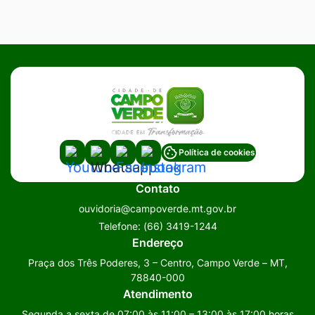
Acessar
Acessar
Acessar
Acessar
Política de cookies
a
a
a
a
Contato
Rede
Rede
Rede
Rede
ouvidoria@campoverde.mt.gov.br
Social
Social
Social
Social
Telefone:
(66) 3419-1244
Youtube
Whatsapp
Facebook
Instagram
Endereço
Praça dos Três Poderes, 3 – Centro, Campo Verde – MT,
78840-000
Atendimento
Segunda a sexta de 07:00 às 11:00 – 13:00 às 17:00 horas