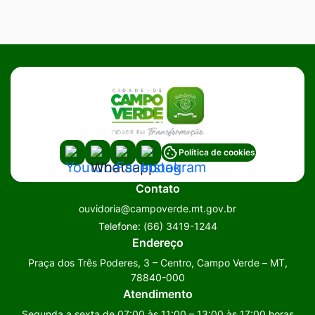
Acessar
Acessar
Acessar
Acessar
Política de cookies
a
a
a
a
Contato
Rede
Rede
Rede
Rede
ouvidoria@campoverde.mt.gov.br
Social
Social
Social
Social
Telefone:
(66) 3419-1244
Youtube
Whatsapp
Facebook
Instagram
Endereço
Praça dos Três Poderes, 3 – Centro, Campo Verde – MT,
78840-000
Atendimento
Segunda a sexta de 07:00 às 11:00 – 13:00 às 17:00 horas