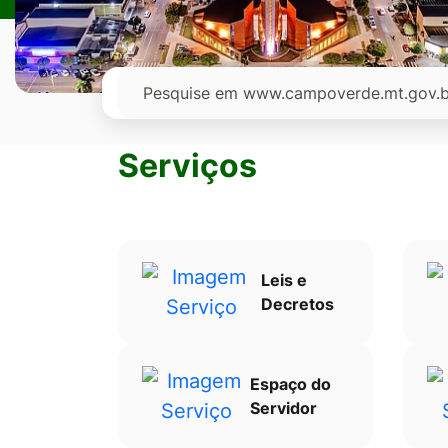
Ir
para
o
Pesquisar
rodapé
[alt+4]
Serviços
Leis e
Decretos
Espaço do
Servidor