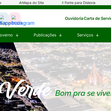
e
Mapa do Site
Fonte para Dislexia
Ouvidoria
Carta de Serv
ssar
Acessar
Acessar
a
a
overno
Publicações
Serviços
e
Rede
Rede
al
Social
Social
tsapp
Facebook
Instagram