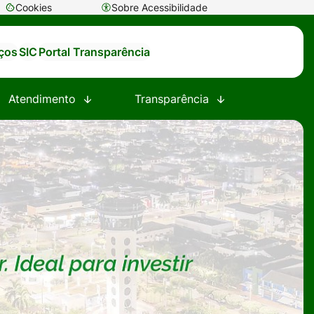
Cookies
Sobre Acessibilidade
Abrir
preferências
iços
SIC
Portal Transparência
de
cookies
Atendimento
Transparência