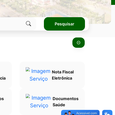
Pesquisar
Clique
para
pesquisar
no
site
Nota Fiscal
cia
Eletrônica
os
Documentos
Saúde