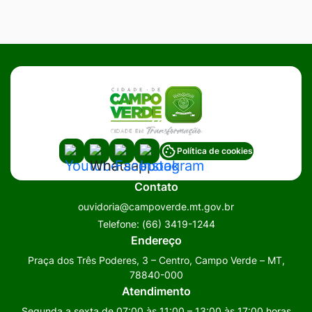
Acessar
Acessar
Acessar
Acessar
Política de cookies
a
a
a
a
Contato
Rede
Rede
Rede
Rede
ouvidoria@campoverde.mt.gov.br
Social
Social
Social
Social
Telefone:
(66) 3419-1244
Youtube
Whatsapp
Facebook
Instagram
Endereço
Praça dos Três Poderes, 3 – Centro, Campo Verde – MT,
78840-000
Atendimento
Segunda a sexta de 07:00 às 11:00 – 13:00 às 17:00 horas