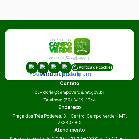
Acessar
Acessar
Acessar
Acessar
Política de cookies
a
a
a
a
Contato
Rede
Rede
Rede
Rede
ouvidoria@campoverde.mt.gov.br
Social
Social
Social
Social
Telefone:
(66) 3419-1244
Youtube
Whatsapp
Facebook
Instagram
Endereço
Praça dos Três Poderes, 3 – Centro, Campo Verde – MT,
78840-000
Atendimento
Segunda a sexta de 07:00 às 11:00 – 13:00 às 17:00 horas