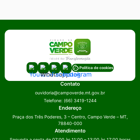
Acessar
Acessar
Acessar
Acessar
Política de cookies
a
a
a
a
Contato
Rede
Rede
Rede
Rede
ouvidoria@campoverde.mt.gov.br
Social
Social
Social
Social
Telefone:
(66) 3419-1244
Youtube
Whatsapp
Facebook
Instagram
Endereço
Praça dos Três Poderes, 3 – Centro, Campo Verde – MT,
78840-000
Atendimento
Segunda a sexta de 07:00 às 11:00 – 13:00 às 17:00 horas