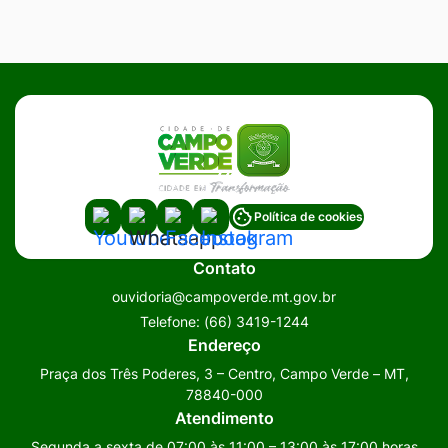
Acessar
Acessar
Acessar
Acessar
Política de cookies
a
a
a
a
Contato
Rede
Rede
Rede
Rede
ouvidoria@campoverde.mt.gov.br
Social
Social
Social
Social
Telefone:
(66) 3419-1244
Youtube
Whatsapp
Facebook
Instagram
Endereço
Praça dos Três Poderes, 3 – Centro, Campo Verde – MT,
78840-000
Atendimento
Segunda a sexta de 07:00 às 11:00 – 13:00 às 17:00 horas