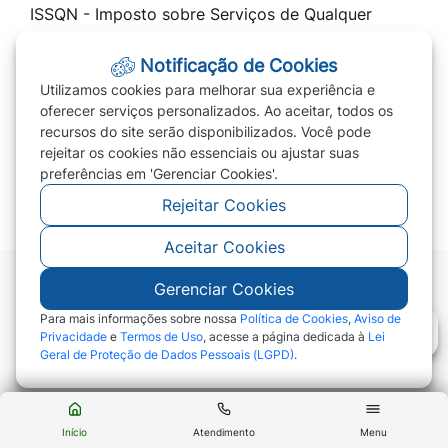
ISSQN - Imposto sobre Serviços de Qualquer
Natureza
Notificação de Cookies
Cota Única 2026 / Parcelar IPTU 2026
Utilizamos cookies para melhorar sua experiência e
Transparência
oferecer serviços personalizados. Ao aceitar, todos os
recursos do site serão disponibilizados. Você pode
Prefeitura
rejeitar os cookies não essenciais ou ajustar suas
PREVIVERDE
preferências em 'Gerenciar Cookies'.
Rejeitar Cookies
Aceitar Cookies
Gerenciar Cookies
©2026 - Prefeitura de Campo Verde - MT - Todos
os direitos reservados
Para mais informações sobre nossa
Política de Cookies
,
Aviso de
Privacidade
e
Termos de Uso
, acesse a página dedicada à
Lei
Geral de Proteção de Dados Pessoais (LGPD)
.
Abr
Início
Atendimento
Menu