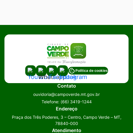
Acessar
Acessar
Acessar
Acessar
Política de cookies
a
a
a
a
Contato
Rede
Rede
Rede
Rede
ouvidoria@campoverde.mt.gov.br
Social
Social
Social
Social
Telefone:
(66) 3419-1244
Youtube
Whatsapp
Facebook
Instagram
Endereço
Praça dos Três Poderes, 3 – Centro, Campo Verde – MT,
78840-000
Atendimento