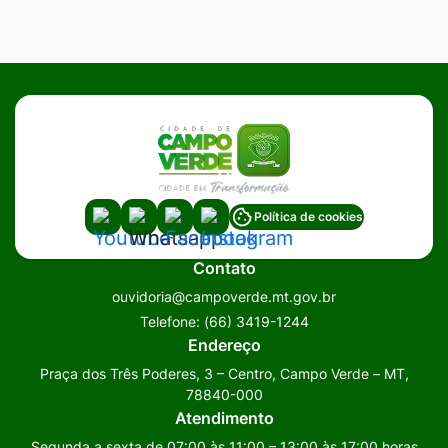
Acessar
Acessar
Acessar
Acessar
Política de cookies
a
a
a
a
Contato
Rede
Rede
Rede
Rede
ouvidoria@campoverde.mt.gov.br
Social
Social
Social
Social
Telefone:
(66) 3419-1244
Youtube
Whatsapp
Facebook
Instagram
Endereço
Praça dos Três Poderes, 3 – Centro, Campo Verde – MT,
78840-000
Atendimento
Segunda a sexta de 07:00 às 11:00 – 13:00 às 17:00 horas