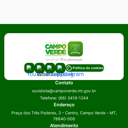
Acessar
Acessar
Acessar
Acessar
Política de cookies
a
a
a
a
Contato
Rede
Rede
Rede
Rede
ouvidoria@campoverde.mt.gov.br
Social
Social
Social
Social
Telefone:
(66) 3419-1244
Youtube
Whatsapp
Facebook
Instagram
Endereço
Praça dos Três Poderes, 3 – Centro, Campo Verde – MT,
78840-000
Atendimento