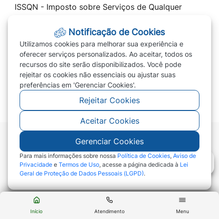
ISSQN - Imposto sobre Serviços de Qualquer
Natureza
Notificação de Cookies
Cota Única 2026 / Parcelar IPTU 2026
Utilizamos cookies para melhorar sua experiência e
Transparência
oferecer serviços personalizados. Ao aceitar, todos os
recursos do site serão disponibilizados. Você pode
Prefeitura
rejeitar os cookies não essenciais ou ajustar suas
PREVIVERDE
preferências em 'Gerenciar Cookies'.
Rejeitar Cookies
Aceitar Cookies
Gerenciar Cookies
©2026 - Prefeitura de Campo Verde - MT - Todos
os direitos reservados
Para mais informações sobre nossa
Política de Cookies
,
Aviso de
Privacidade
e
Termos de Uso
, acesse a página dedicada à
Lei
Geral de Proteção de Dados Pessoais (LGPD)
.
Abr
Início
Atendimento
Menu