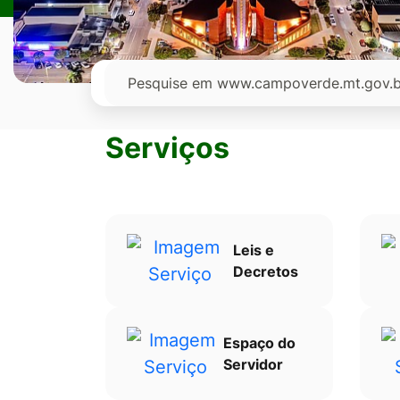
Ir
para
o
Pesquisar
rodapé
[alt+4]
Serviços
Leis e
Decretos
Espaço do
Servidor