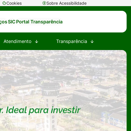
Cookies
Sobre Acessibilidade
Abrir
preferências
iços
SIC
Portal Transparência
de
cookies
Atendimento
Transparência