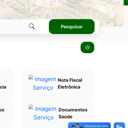
Pesquisar
Clique
para
pesquisar
no
site
Nota Fiscal
cia
Eletrônica
os
Documentos
Saúde