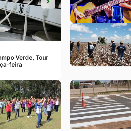
Próxima
Próxima
ções Lei Seca” em