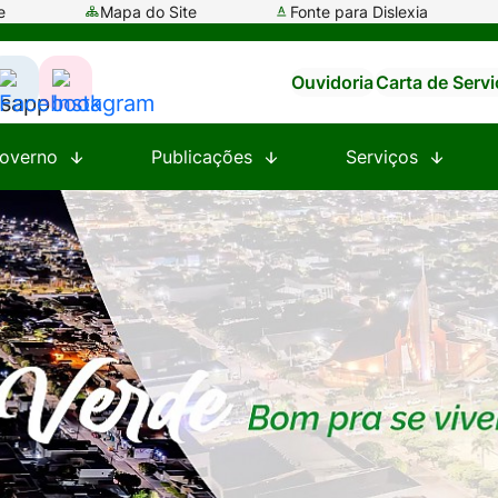
e
Mapa do Site
Fonte para Dislexia
Ouvidoria
Carta de Serv
ssar
Acessar
Acessar
a
a
overno
Publicações
Serviços
e
Rede
Rede
al
Social
Social
tsapp
Facebook
Instagram