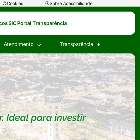
Cookies
Sobre Acessibilidade
Abrir
preferências
iços
SIC
Portal Transparência
de
cookies
Atendimento
Transparência