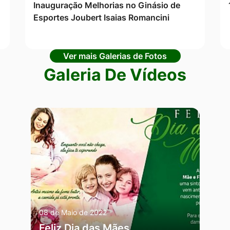
Inauguração Melhorias no Ginásio de
Esportes Joubert Isaias Romancini
Ver mais Galerias de Fotos
Galeria De Vídeos
08 de Maio de 2022
Feliz Dia das Mães,