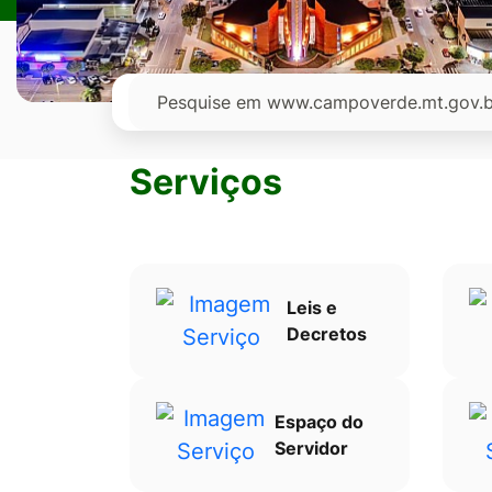
Ir
para
o
Pesquisar
rodapé
[alt+4]
Serviços
Leis e
Decretos
Espaço do
Servidor