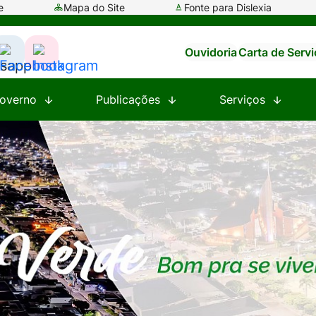
e
Mapa do Site
Fonte para Dislexia
Ouvidoria
Carta de Serv
ssar
Acessar
Acessar
a
a
overno
Publicações
Serviços
e
Rede
Rede
al
Social
Social
tsapp
Facebook
Instagram