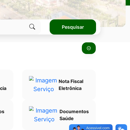
Pesquisar
Clique
para
pesquisar
no
site
Nota Fiscal
cia
Eletrônica
os
Documentos
Saúde