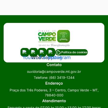
Acessar
Acessar
Acessar
Acessar
Política de cookies
a
a
a
a
Contato
Rede
Rede
Rede
Rede
ouvidoria@campoverde.mt.gov.br
Social
Social
Social
Social
Telefone:
(66) 3419-1244
Youtube
Whatsapp
Facebook
Instagram
Endereço
Praça dos Três Poderes, 3 – Centro, Campo Verde – MT,
78840-000
Atendimento
Segunda a sexta de 07:00 às 11:00 – 13:00 às 17:00 horas