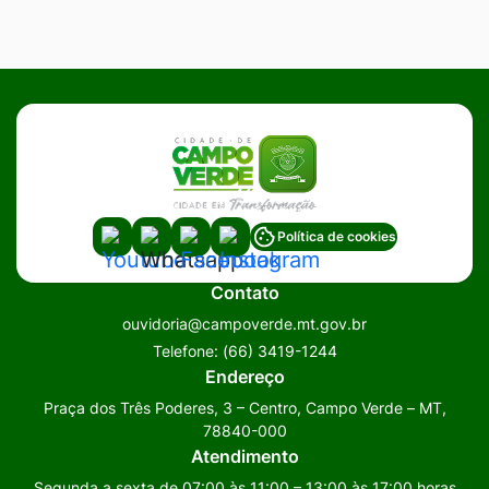
Acessar
Acessar
Acessar
Acessar
Política de cookies
a
a
a
a
Contato
Rede
Rede
Rede
Rede
ouvidoria@campoverde.mt.gov.br
Social
Social
Social
Social
Telefone:
(66) 3419-1244
Youtube
Whatsapp
Facebook
Instagram
Endereço
Praça dos Três Poderes, 3 – Centro, Campo Verde – MT,
78840-000
Atendimento
Segunda a sexta de 07:00 às 11:00 – 13:00 às 17:00 horas