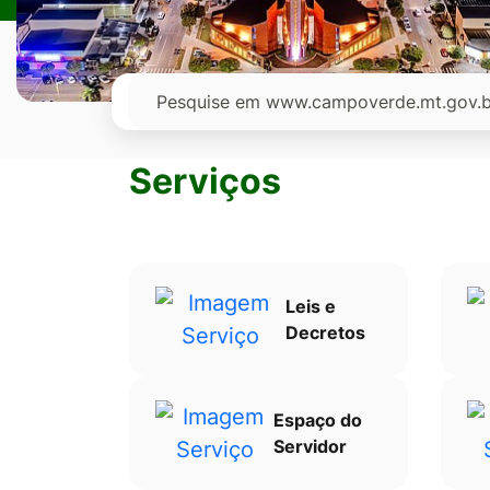
Ir
para
o
Pesquisar
rodapé
[alt+4]
Serviços
Leis e
Decretos
Espaço do
Servidor