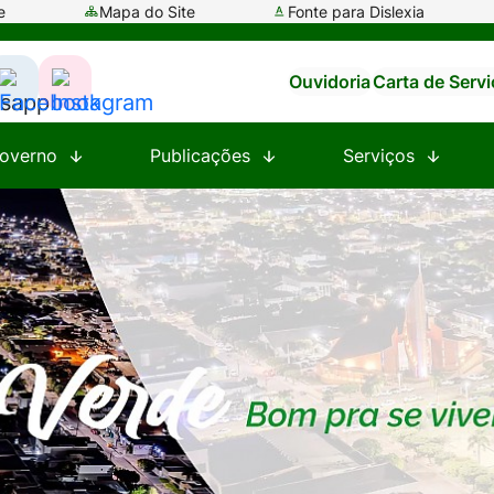
e
Mapa do Site
Fonte para Dislexia
Ouvidoria
Carta de Serv
ssar
Acessar
Acessar
a
a
overno
Publicações
Serviços
e
Rede
Rede
al
Social
Social
tsapp
Facebook
Instagram