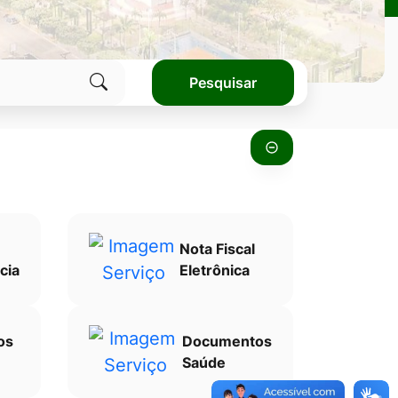
Pesquisar
Clique
para
pesquisar
no
site
Nota Fiscal
cia
Eletrônica
os
Documentos
Saúde