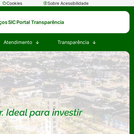
Cookies
Sobre Acessibilidade
Abrir
preferências
iços
SIC
Portal Transparência
de
cookies
Atendimento
Transparência