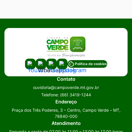
Acessar
Acessar
Acessar
Acessar
Política de cookies
a
a
a
a
Contato
Rede
Rede
Rede
Rede
ouvidoria@campoverde.mt.gov.br
Social
Social
Social
Social
Telefone:
(66) 3419-1244
Youtube
Whatsapp
Facebook
Instagram
Endereço
Praça dos Três Poderes, 3 – Centro, Campo Verde – MT,
78840-000
Atendimento
Segunda a sexta de 07:00 às 11:00 – 13:00 às 17:00 horas