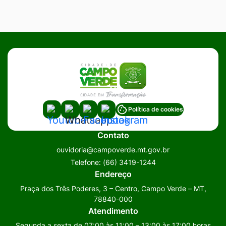
Acessar
Acessar
Acessar
Acessar
Política de cookies
a
a
a
a
Contato
Rede
Rede
Rede
Rede
ouvidoria@campoverde.mt.gov.br
Social
Social
Social
Social
Telefone:
(66) 3419-1244
Youtube
Whatsapp
Facebook
Instagram
Endereço
Praça dos Três Poderes, 3 – Centro, Campo Verde – MT,
78840-000
Atendimento
Segunda a sexta de 07:00 às 11:00 – 13:00 às 17:00 horas