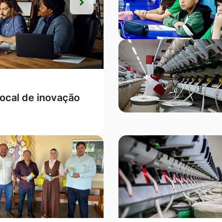
Próxima
Próxima
s, Campo Verde
ontra a mulher