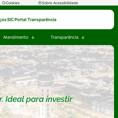
Cookies
Sobre Acessibilidade
Abrir
preferências
iços
SIC
Portal Transparência
de
cookies
Atendimento
Transparência