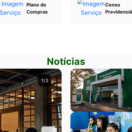
Plano de
Censo
Compras
Previdenciá
Notícias
2/3