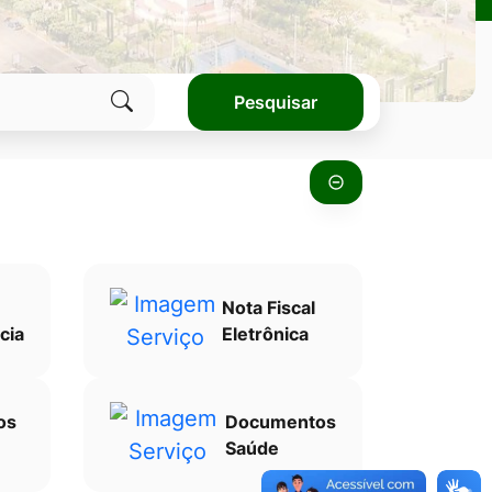
Pesquisar
Clique
para
pesquisar
no
site
Nota Fiscal
cia
Eletrônica
os
Documentos
Saúde