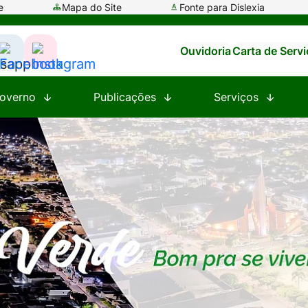
e
Mapa do Site
Fonte para Dislexia
Ouvidoria
Carta de Serv
ssar
Acessar
Acessar
a
a
overno
Publicações
Serviços
e
Rede
Rede
al
Social
Social
tsapp
Facebook
Instagram