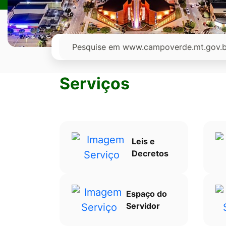
Ir
para
o
Pesquisar
rodapé
[alt+4]
Serviços
Leis e
Decretos
Espaço do
Servidor