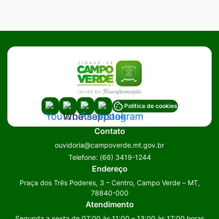
Acessar
Acessar
Acessar
Acessar
Política de cookies
a
a
a
a
Contato
Rede
Rede
Rede
Rede
ouvidoria@campoverde.mt.gov.br
Social
Social
Social
Social
Telefone:
(66) 3419-1244
Youtube
Whatsapp
Facebook
Instagram
Endereço
Praça dos Três Poderes, 3 – Centro, Campo Verde – MT,
78840-000
Atendimento
Segunda a sexta de 07:00 às 11:00 – 13:00 às 17:00 horas