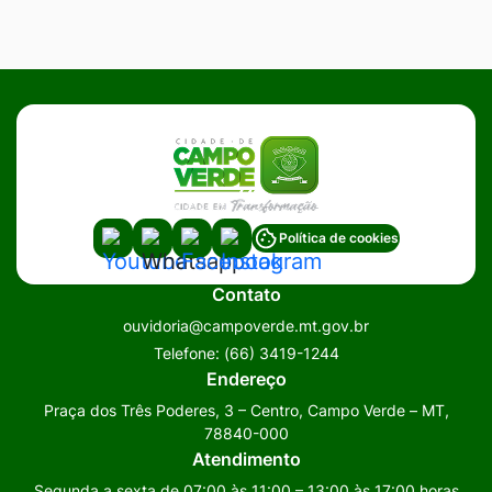
Acessar
Acessar
Acessar
Acessar
Política de cookies
a
a
a
a
Contato
Rede
Rede
Rede
Rede
ouvidoria@campoverde.mt.gov.br
Social
Social
Social
Social
Telefone:
(66) 3419-1244
Youtube
Whatsapp
Facebook
Instagram
Endereço
Praça dos Três Poderes, 3 – Centro, Campo Verde – MT,
78840-000
Atendimento
Segunda a sexta de 07:00 às 11:00 – 13:00 às 17:00 horas