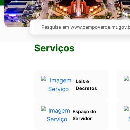
Ir
para
o
Pesquisar
rodapé
[alt+4]
Serviços
Leis e
Decretos
Espaço do
Servidor