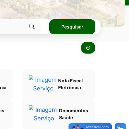
Pesquisar
Clique
para
pesquisar
no
site
Nota Fiscal
cia
Eletrônica
os
Documentos
Saúde