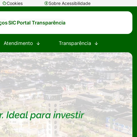
Cookies
Sobre Acessibilidade
Abrir
preferências
iços
SIC
Portal Transparência
de
cookies
Atendimento
Transparência