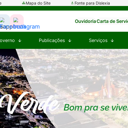
e
Mapa do Site
Fonte para Dislexia
Ouvidoria
Carta de Serv
ssar
Acessar
Acessar
a
a
overno
Publicações
Serviços
e
Rede
Rede
al
Social
Social
tsapp
Facebook
Instagram