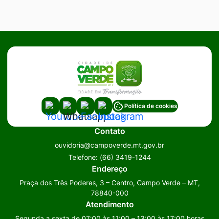
Acessar
Acessar
Acessar
Acessar
Política de cookies
a
a
a
a
Contato
Rede
Rede
Rede
Rede
ouvidoria@campoverde.mt.gov.br
Social
Social
Social
Social
Telefone:
(66) 3419-1244
Youtube
Whatsapp
Facebook
Instagram
Endereço
Praça dos Três Poderes, 3 – Centro, Campo Verde – MT,
78840-000
Atendimento
Segunda a sexta de 07:00 às 11:00 – 13:00 às 17:00 horas